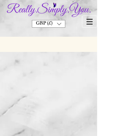
GBP (£)