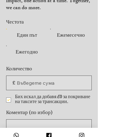
impact, one action at a time. Together,
we can do more.
Честота
Един път
Ежемесечно
Ежегодно
Количество
£
Бих искал да добавя £0 за покриване
на таксите за трансакции.
Коментар (по избор)