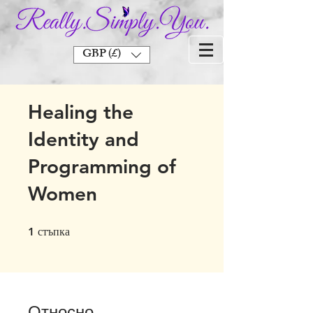
GBP (£)
Healing the
Identity and
Programming of
Women
стъпка
1 стъпка
1
Относно